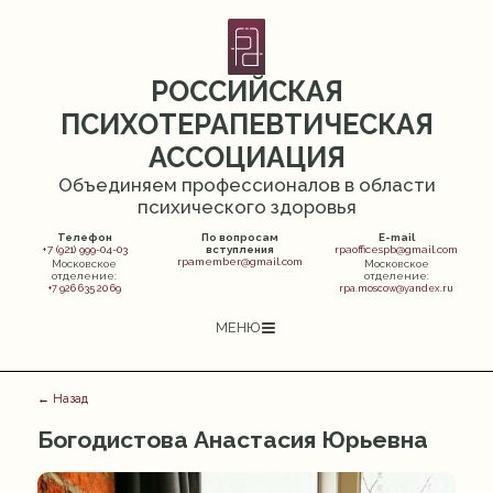
РОССИЙСКАЯ
ПСИХОТЕРАПЕВТИЧЕСКАЯ
АССОЦИАЦИЯ
Объединяем профессионалов в области
психического здоровья
Телефон
По вопросам
E-mail
+7 (921) 999-04-03
вступления
rpaofficespb@gmail.com
rpamember@gmail.com
Московское
Московское
отделение:
отделение:
+7 926 635 20 69
rpa.moscow@yandex.ru
МЕНЮ
← Назад
Богодистова Анастасия Юрьевна