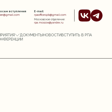
росам вступления
E-mail
er@gmail.com
rpaofficespb@gmail.com
Московское отделение:
rpa.moscow@yandex.ru
ПРИЯТИЯ
ДОКУМЕНТЫ
НОВОСТИ
ВСТУПИТЬ В РПА
ОНФЕРЕНЦИИ