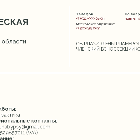
Телефон
По воп
+7 (921) 999-04-03
rpamemb
ЕСКАЯ
Московское отделение:
+7 926 635 20 69
 области
ОБ РПА
ЧЛЕНЫ РПА
МЕРО
ЧЛЕНСКИЙ ВЗНОС
СЕКЦИИ
К
аботы:
практика
иональные контакты:
olinabypsy@gmail.com
1 529857011 (WA)
ание: