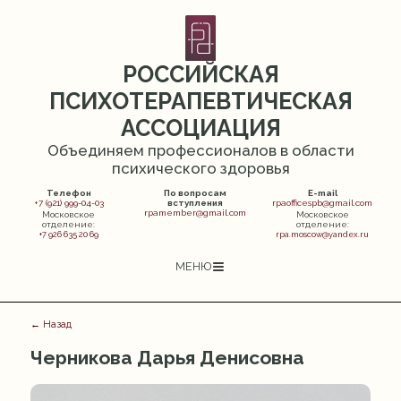
РОССИЙСКАЯ
ПСИХОТЕРАПЕВТИЧЕСКАЯ
АССОЦИАЦИЯ
Объединяем профессионалов в области
психического здоровья
Телефон
По вопросам
E-mail
+7 (921) 999-04-03
вступления
rpaofficespb@gmail.com
rpamember@gmail.com
Московское
Московское
отделение:
отделение:
+7 926 635 20 69
rpa.moscow@yandex.ru
МЕНЮ
← Назад
Черникова Дарья Денисовна