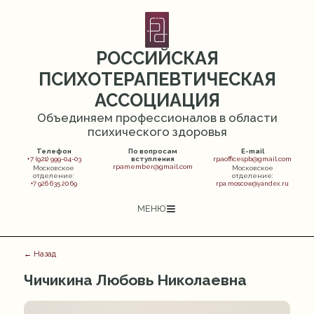
РОССИЙСКАЯ
ПСИХОТЕРАПЕВТИЧЕСКАЯ
АССОЦИАЦИЯ
Объединяем профессионалов в области
психического здоровья
Телефон
По вопросам
E-mail
+7 (921) 999-04-03
вступления
rpaofficespb@gmail.com
rpamember@gmail.com
Московское
Московское
отделение:
отделение:
+7 926 635 20 69
rpa.moscow@yandex.ru
МЕНЮ
← Назад
Чичикина Любовь Николаевна