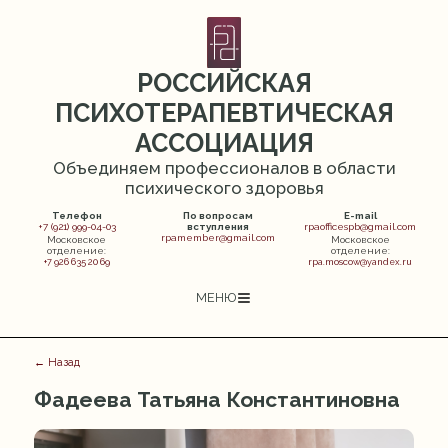
РОССИЙСКАЯ
ПСИХОТЕРАПЕВТИЧЕСКАЯ
АССОЦИАЦИЯ
Объединяем профессионалов в области
психического здоровья
Телефон
По вопросам
E-mail
+7 (921) 999-04-03
вступления
rpaofficespb@gmail.com
rpamember@gmail.com
Московское
Московское
отделение:
отделение:
+7 926 635 20 69
rpa.moscow@yandex.ru
МЕНЮ
← Назад
Фадеева Татьяна Константиновна