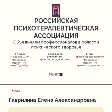
РОССИЙСКАЯ
ПСИХОТЕРАПЕВТИЧЕСКАЯ
АССОЦИАЦИЯ
Объединяем профессионалов в области
психического здоровья
Телефон
По вопросам
E-mail
+7 (921) 999-04-03
вступления
rpaofficespb@gmail.com
rpamember@gmail.com
Московское
Московское
отделение:
отделение:
+7 926 635 20 69
rpa.moscow@yandex.ru
МЕНЮ
← Назад
Гаврилина Елена Александровна