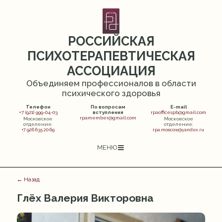
РОССИЙСКАЯ
ПСИХОТЕРАПЕВТИЧЕСКАЯ
АССОЦИАЦИЯ
Объединяем профессионалов в области
психического здоровья
Телефон
По вопросам
E-mail
+7 (921) 999-04-03
вступления
rpaofficespb@gmail.com
rpamember@gmail.com
Московское
Московское
отделение:
отделение:
+7 926 635 20 69
rpa.moscow@yandex.ru
МЕНЮ
← Назад
Глёх Валерия Викторовна