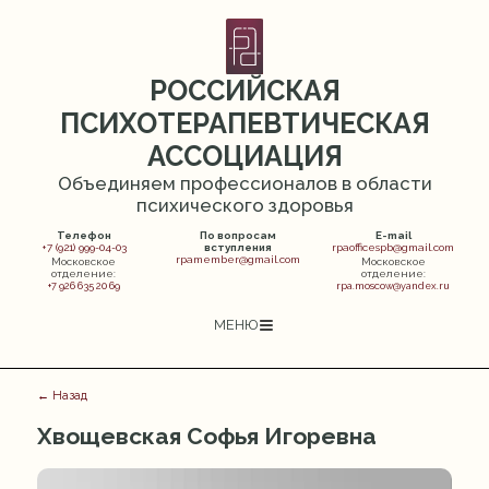
РОССИЙСКАЯ
ПСИХОТЕРАПЕВТИЧЕСКАЯ
АССОЦИАЦИЯ
Объединяем профессионалов в области
психического здоровья
Телефон
По вопросам
E-mail
+7 (921) 999-04-03
вступления
rpaofficespb@gmail.com
rpamember@gmail.com
Московское
Московское
отделение:
отделение:
+7 926 635 20 69
rpa.moscow@yandex.ru
МЕНЮ
← Назад
Хвощевская Софья Игоревна