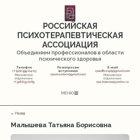
РОССИЙСКАЯ
ПСИХОТЕРАПЕВТИЧЕСКАЯ
АССОЦИАЦИЯ
Объединяем профессионалов в области
психического здоровья
Телефон
По вопросам
E-mail
+7 (921) 999-04-03
вступления
rpaofficespb@gmail.com
rpamember@gmail.com
Московское
Московское
отделение:
отделение:
+7 926 635 20 69
rpa.moscow@yandex.ru
МЕНЮ
← Назад
Малышева Татьяна Борисовна