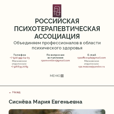
РОССИЙСКАЯ
ПСИХОТЕРАПЕВТИЧЕСКАЯ
АССОЦИАЦИЯ
Объединяем профессионалов в области
психического здоровья
Телефон
По вопросам
E-mail
+7 (921) 999-04-03
вступления
rpaofficespb@gmail.com
rpamember@gmail.com
Московское
Московское
отделение:
отделение:
+7 926 635 20 69
rpa.moscow@yandex.ru
МЕНЮ
← Назад
Сиснёва Мария Евгеньевна