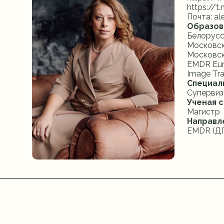
https://
Почта: a
Образов
Белорусс
Московск
Московск
EMDR Euro
Image Tra
Специал
Супервиз
Ученая с
Магистр
Направл
EMDR (ДП