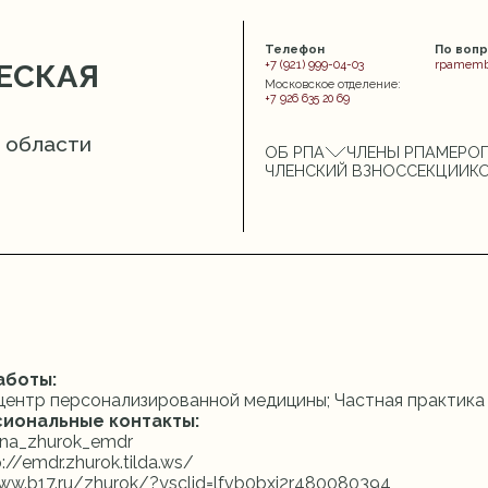
Телефон
По воп
+7 (921) 999-04-03
rpamemb
ЕСКАЯ
Московское отделение:
+7 926 635 20 69
 области
ОБ РПА
ЧЛЕНЫ РПА
МЕРО
ЧЛЕНСКИЙ ВЗНОС
СЕКЦИИ
К
аботы:
центр персонализированной медицины; Частная практика
иональные контакты:
ena_zhurok_emdr
p://emdr.zhurok.tilda.ws/
ww.b17.ru/zhurok/?ysclid=lfvb0bxj2r480080394