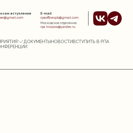
росам вступления
E-mail
er@gmail.com
rpaofficespb@gmail.com
Московское отделение:
rpa.moscow@yandex.ru
ПРИЯТИЯ
ДОКУМЕНТЫ
НОВОСТИ
ВСТУПИТЬ В РПА
ОНФЕРЕНЦИИ