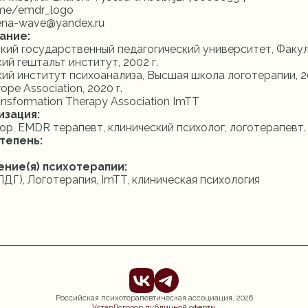
t.me/emdr_logo
lena-wave@yandex.ru
ание:
кий государственный педагогический университет, Факуль
ий гештальт институт, 2002 г.
ий институт психоанализа, Высшая школа логотерапии, 20
pe Association, 2020 г.
nsformation Therapy Association ImTT
изация:
ор, EMDR терапевт, клинический психолог, логотерапевт.
тепень:
ение(я) психотерапии:
ДГ), Логотерапия, ImTT, клиническая психология
Российская психотерапевтическая ассоциация,
2026
Устав
Договор публичной оферты