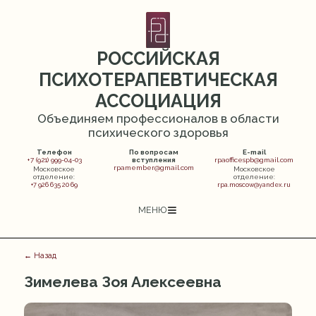
РОССИЙСКАЯ
ПСИХОТЕРАПЕВТИЧЕСКАЯ
АССОЦИАЦИЯ
Объединяем профессионалов в области
психического здоровья
Телефон
По вопросам
E-mail
+7 (921) 999-04-03
вступления
rpaofficespb@gmail.com
rpamember@gmail.com
Московское
Московское
отделение:
отделение:
+7 926 635 20 69
rpa.moscow@yandex.ru
МЕНЮ
← Назад
Зимелева Зоя Алексеевна