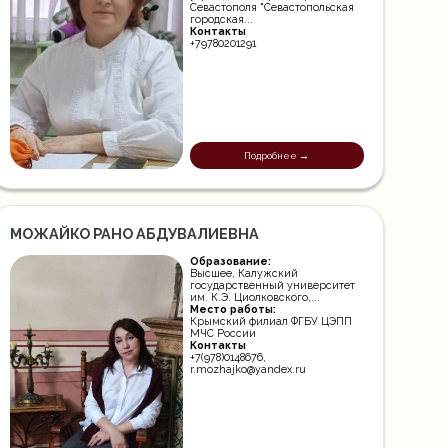
Севастополя "Севастопольская
городская...
Контакты
+79780201291
Подробнее →
МОЖАЙКО РАНО АБДУВАЛИЕВНА
Образование:
Высшее, Калужский
государственный университет
им. К.Э. Циолковского,...
Место работы:
Крымский филиал ФГБУ ЦЭПП
МЧС России
Контакты
+7(978)0148676,
r.mozhajko@yandex.ru