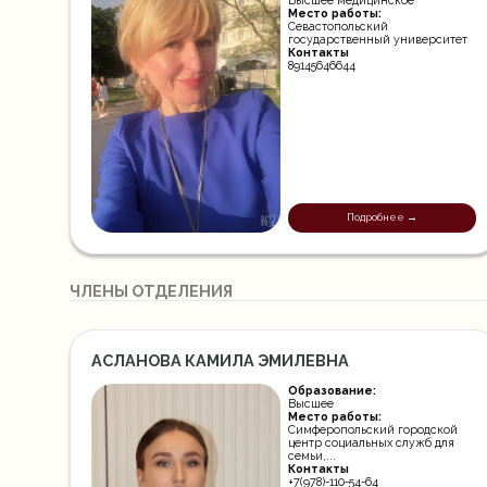
Место работы:
Севастопольский
государственный университет
Контакты
89145646644
Подробнее →
ЧЛЕНЫ ОТДЕЛЕНИЯ
АСЛАНОВА КАМИЛА ЭМИЛЕВНА
Образование:
Высшее
Место работы:
Симферопольский городской
центр социальных служб для
семьи,...
Контакты
+7(978)-110-54-64