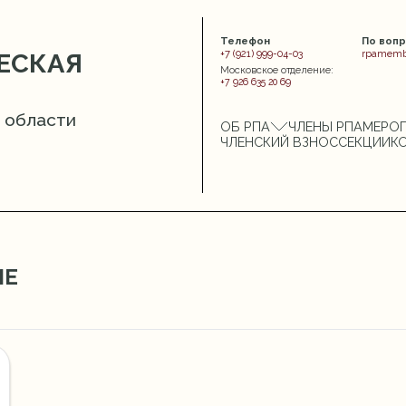
Телефон
По воп
+7 (921) 999-04-03
rpamemb
ЕСКАЯ
Московское отделение:
+7 926 635 20 69
 области
ОБ РПА
ЧЛЕНЫ РПА
МЕРО
ЧЛЕНСКИЙ ВЗНОС
СЕКЦИИ
К
ИЕ