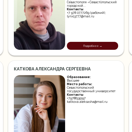
Севастополя «Севастопольский
городской...
Контакты
+7 978 0777269 (рабочий);
lynx13777@mail.ru
Подробнее →
КАТКОВА АЛЕКСАНДРА СЕРГЕЕВНА
Образование:
Высшее
Место работы:
Севастопольский
государственный университет
Контакты
+79788335197
katkova.aleksasha@mail.ru