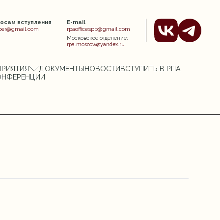
росам вступления
E-mail
er@gmail.com
rpaofficespb@gmail.com
Московское отделение:
rpa.moscow@yandex.ru
ПРИЯТИЯ
ДОКУМЕНТЫ
НОВОСТИ
ВСТУПИТЬ В РПА
ОНФЕРЕНЦИИ