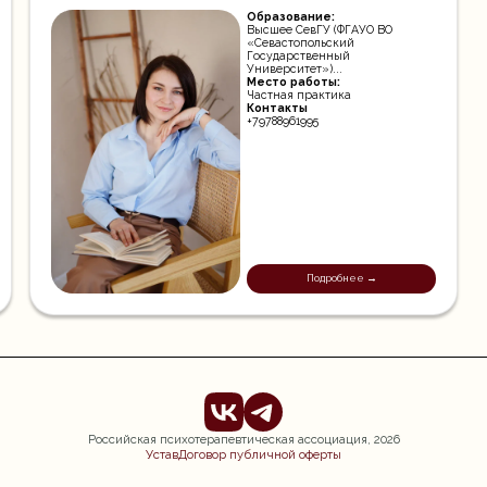
Образование:
Высшее СевГУ (ФГАУО ВО
«Севастопольский
Государственный
Университет»)...
Место работы:
Частная практика
Контакты
+79788961995
Подробнее →
Российская психотерапевтическая ассоциация,
2026
Устав
Договор публичной оферты